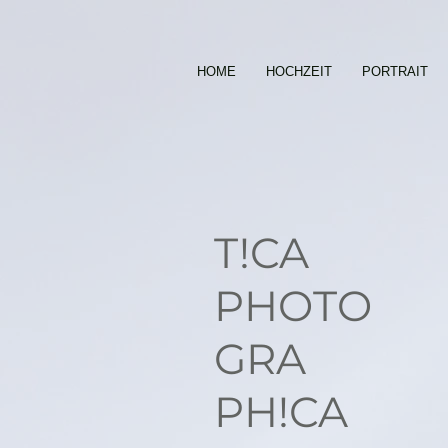
HOME
HOCHZEIT
PORTRAIT
T!CA
PHOTO
GRA
PH!CA