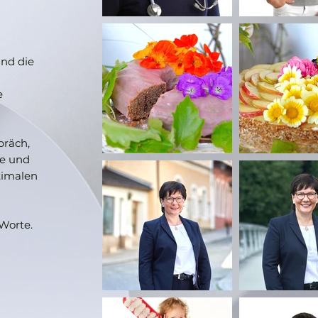
ind die
e
präch,
he und
timalen
 Worte.