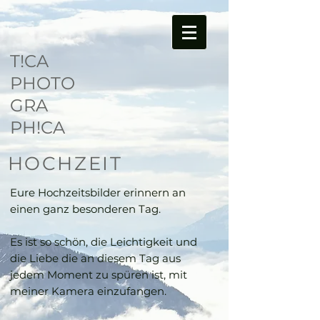
T!CA
PHOTO
GRA
PH!CA
HOCHZEIT
Eure Hochzeitsbilder erinnern an
einen ganz besonderen Tag.
Es ist so schön, die Leichtigkeit und
die Liebe die an diesem Tag aus
jedem Moment zu spüren ist, mit
meiner Kamera einzufangen.